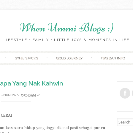
When Ummi Blogs :)
LIFESTYLE • FAMILY • LITTLE JOYS & MOMENTS IN LIFE
Skip to content
SYHU'S PICKS
GOLD JOURNEY
TIPS DAN INFO
iapa Yang Nak Kahwin
Y
UNKNOWN
8:40 AM
//
CERAI
Search fo
n kos sara hidup
yang tinggi dikenal pasti sebagai
punca