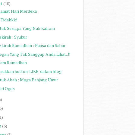
st
(10)
lamat Hari Merdeka
 Tidakkk!
tuk Sesiapa Yang Nak Kahwin
zkirah : Syukur
zkirah Ramadhan : Puasa dan Sabar
egan Yang Tak Sanggup Anda Lihat..!!
lam Ramadhan
sukkan button 'LIKE' dalam blog
tuk Abah : Moga Panjang Umur
tri Ogos
3)
3)
1)
h
(6)
ary
(3)