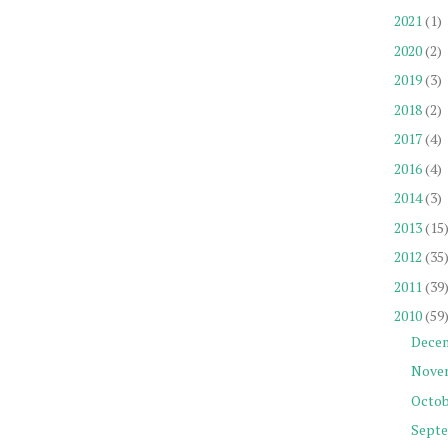
2021
(1)
2020
(2)
2019
(3)
2018
(2)
2017
(4)
2016
(4)
2014
(3)
2013
(15
2012
(35
2011
(39
2010
(59
Dece
Nove
Octob
Sept