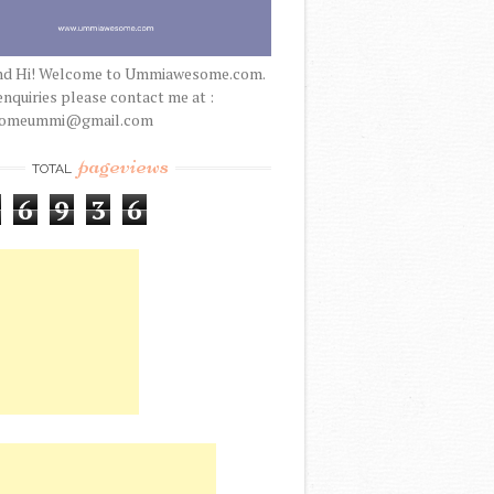
nd Hi! Welcome to Ummiawesome.com.
enquiries please contact me at :
someummi@gmail.com
pageviews
TOTAL
6
9
3
6