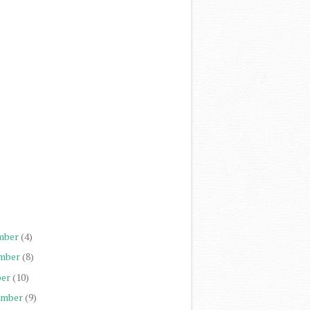
)
)
)
)
mber
(4)
mber
(8)
er
(10)
ember
(9)