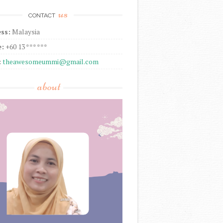
us
CONTACT
ss:
Malaysia
:
+60 13 *** ***
:
theawesomeummi@gmail.com
about