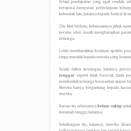
Selain pendapatan yang agak rendah, ad
berupaya menyusun perbelanjaan keluarg
kehendak lain, katanya kepada Sentral di sin
Che Mat berkata, kebiasaannya pihak sua
peratus isteri masih mengharapkan pas
keluarga.
Lebih memburukkan keadaan apabila pasa
tanpa merujuk kepada mereka yang berpen
Selain faktor kewangan, katanya, percer
longgar
seperti tidak bersolat, tiad
membentuk keluarga berasaskan ajaran Is
Mereka hanya bergantung kepada kursus
mereka.
Kursus itu sebenarnya
belum cukup
untu
berumah tangga, katanya.
Sehubungan itu, katanya, mereka disa
pelbagai kursus lanjutan lain seperti kurs