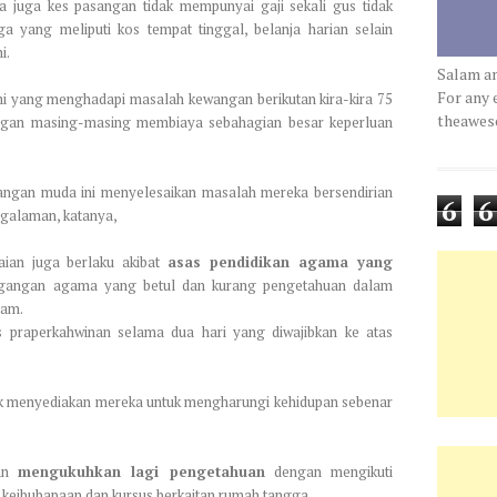
a juga kes pasangan tidak mempunyai gaji sekali gus tidak
a yang meliputi kos tempat tinggal, belanja harian selain
i.
Salam a
For any 
mi yang menghadapi masalah kewangan berikutan kira-kira 75
theawe
angan masing-masing membiaya sebahagian besar keperluan
ngan muda ini menyelesaikan masalah mereka bersendirian
6
6
galaman, katanya,
aian juga berlaku akibat
asas pendidikan agama yang
a pegangan agama yang betul dan kurang pengetahuan dalam
lam.
 praperkahwinan selama dua hari yang diwajibkan ke atas
k menyediakan mereka untuk mengharungi kehidupan sebenar
ran
mengukuhkan lagi pengetahuan
dengan mengikuti
us keibubapaan dan kursus berkaitan rumah tangga.