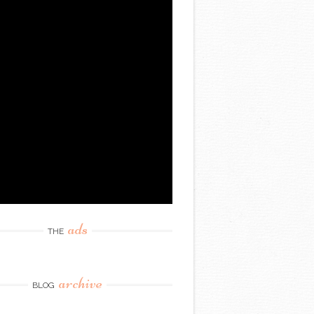
ads
THE
archive
BLOG