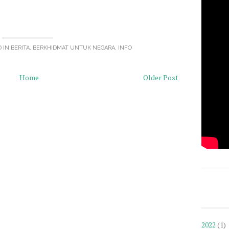
D IN
BERITA
,
BERKHIDMAT UNTUK NEGARA
,
INFO
Home
Older Post
2022
(1)