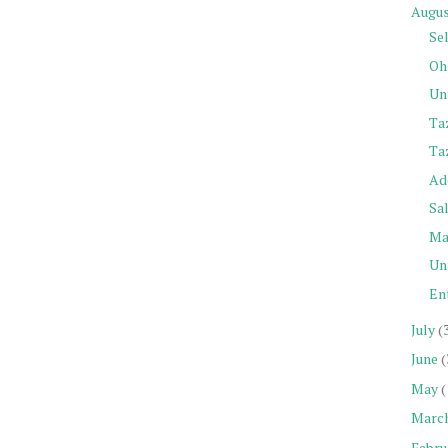
Augu
Se
Oh
Un
Ta
Ta
Ad
Sa
Ma
Un
En
July
(
June
(
May
(
Marc
Febru