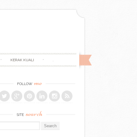
KERAK KUALI
.
me
FOLLOW
search
SITE
r: