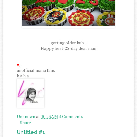
getting older huh...
Happy best-25-day dear man
♥,
unofficial manu fans
h.a.h.a
Unknown
at
10:23 AM
4 Comments
Share
Untitled #1