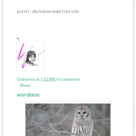
pssstt::aku bukan main teka teki
♥,
Unknown
at
5:52 PM
0 Comments
Share
wordless