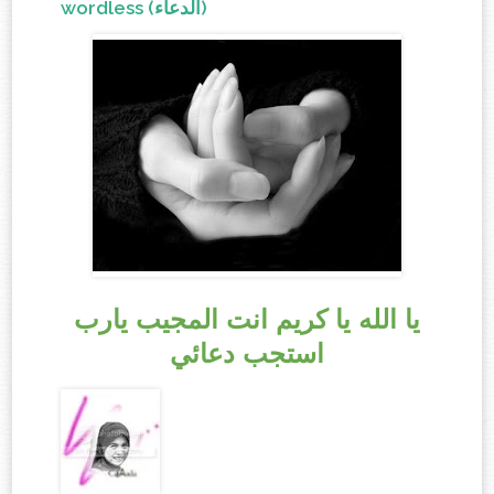
wordless (الدعاء)
يا الله يا كريم انت المجيب يارب
استجب دعائي