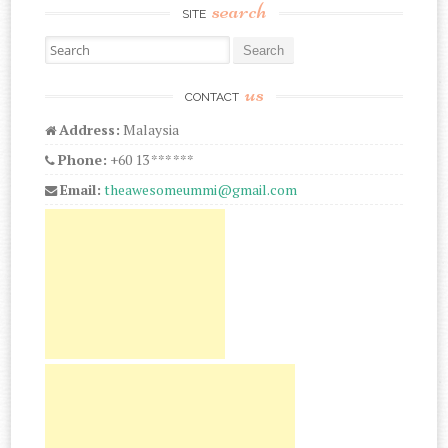
search
SITE
Search for:
us
CONTACT
Address:
Malaysia
Phone:
+60 13 *** ***
Email:
theawesomeummi@gmail.com