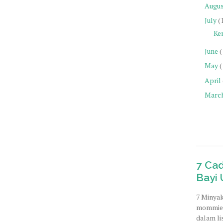
Augu
July
(
Ke
June
(
May
(
April
Marc
7 Ca
Bayi 
7 Minyak
mommies
dalam li