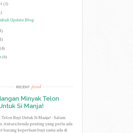
st
(1)
1)
mbali Update Blog
1)
1)
(4)
h
(6)
post
RECENT
dangan Minyak Telon
Untuk Si Manja!
 Telon Bayi Untuk Si Manja! - Salam
. Antara benda penting yang perlu ada
st barang keperluan bayi sama ada di