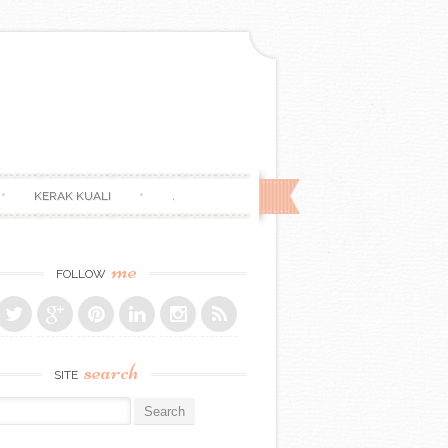
KERAK KUALI
.
me
FOLLOW
search
SITE
r: