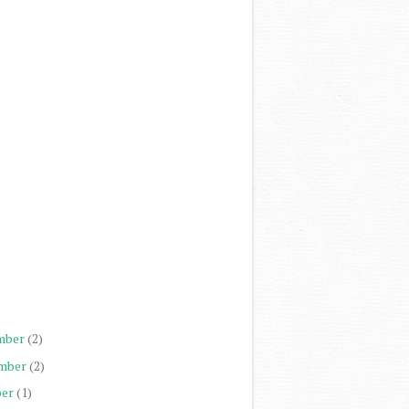
)
)
)
)
)
mber
(2)
mber
(2)
er
(1)