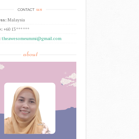
us
CONTACT
ss:
Malaysia
:
+60 13 *** ***
:
theawesomeummi@gmail.com
about