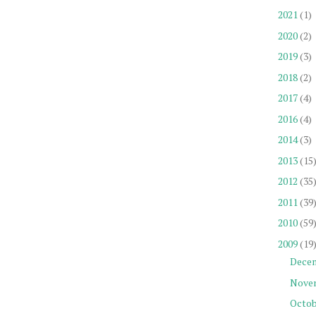
2021
(1)
2020
(2)
2019
(3)
2018
(2)
2017
(4)
2016
(4)
2014
(3)
2013
(15
2012
(35
2011
(39
2010
(59
2009
(19
Dece
Nove
Octob