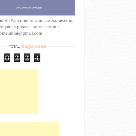
nd Hi! Welcome to Ummiawesome.com.
enquiries please contact me at :
someummi@gmail.com
pageviews
TOTAL
0
2
2
4