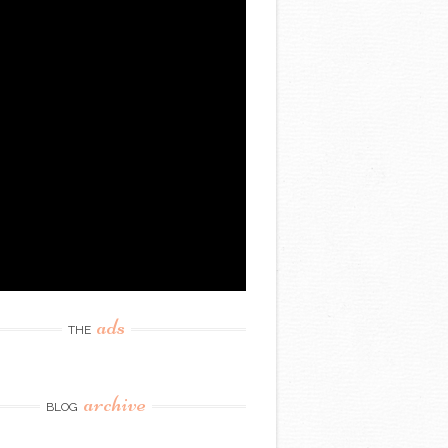
ads
THE
archive
BLOG