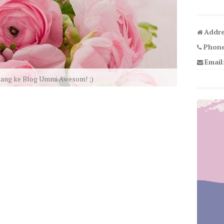
Addre
Phone
Email
We LOVE U!