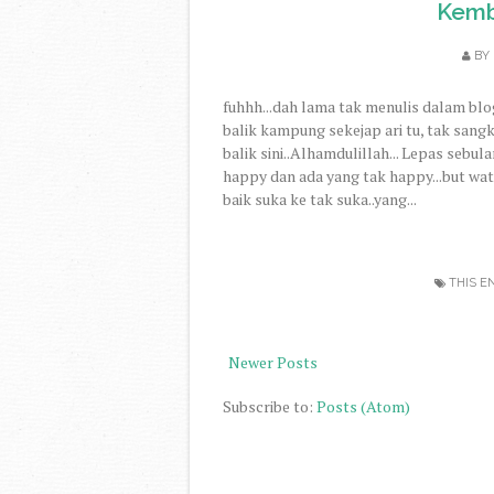
Kemb
BY
fuhhh...dah lama tak menulis dalam blog 
balik kampung sekejap ari tu, tak sangk
balik sini..Alhamdulillah... Lepas sebul
happy dan ada yang tak happy...but wat
baik suka ke tak suka..yang...
THIS E
Newer Posts
Subscribe to:
Posts (Atom)