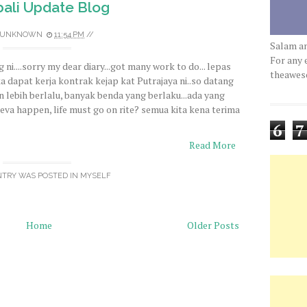
ali Update Blog
UNKNOWN
11:54 PM
//
Salam a
For any 
ni....sorry my dear diary...got many work to do... lepas
theawe
a dapat kerja kontrak kejap kat Putrajaya ni..so datang
an lebih berlalu, banyak benda yang berlaku...ada yang
eva happen, life must go on rite? semua kita kena terima
6
7
Read More
NTRY WAS POSTED IN
MYSELF
Home
Older Posts