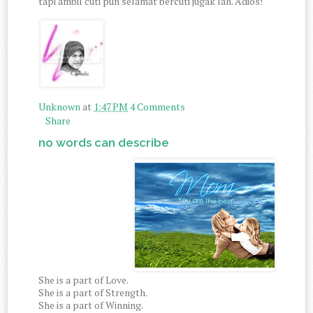
tapi ambil cuti pun selamat bercuti jugak lah. Adios!
Unknown
at
1:47 PM
4 Comments
Share
no words can describe
She is a part of Love.
She is a part of Strength.
She is a part of Winning.