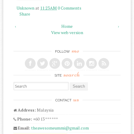
Unknown
at
11:23 AM
0 Comments
Share
‹
Home
›
View web version
me
FOLLOW
search
SITE
Search for:
us
CONTACT
Address:
Malaysia
Phone:
+60 13 *** ***
Email:
theawesomeummi@gmail.com