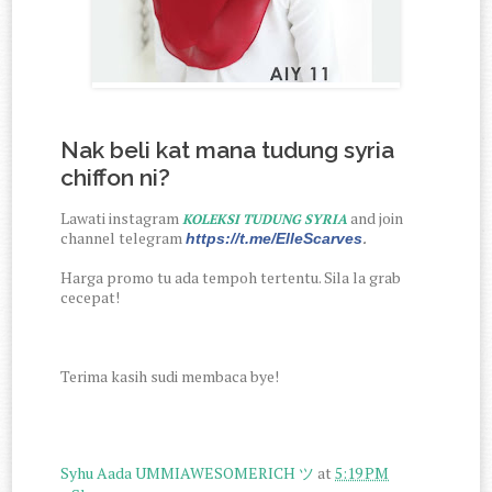
Nak
beli kat mana tudung syria
chiffon
ni?
Lawati instagram
and join
KOLEKSI TUDUNG SYRIA
channel telegram
https://t.me/ElleScarves
.
Harga promo tu ada tempoh tertentu. Sila la grab
cecepat!
Terima kasih sudi membaca bye!
Syhu Aada UMMIAWESOMERICH ツ
at
5:19 PM