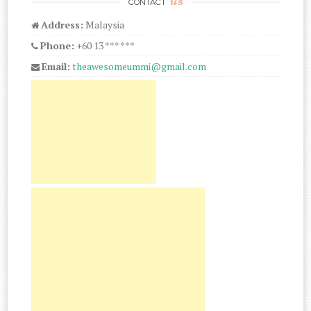
CONTACT
Address:
Malaysia
Phone:
+60 13 *** ***
Email:
theawesomeummi@gmail.com