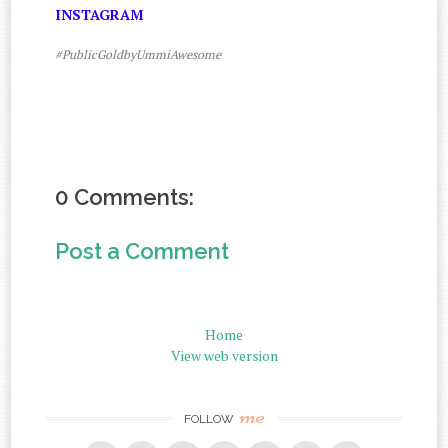
INSTAGRAM
#PublicGoldbyUmmiAwesome
0 Comments:
Post a Comment
Home
View web version
me
FOLLOW