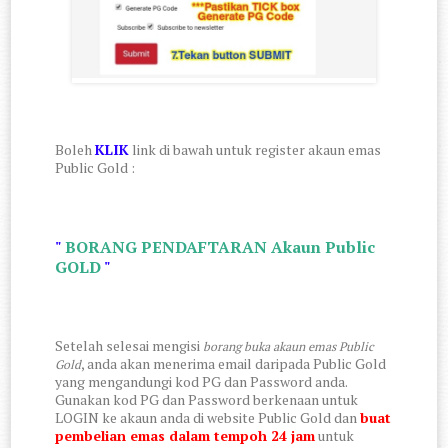
Boleh
KLIK
link di bawah untuk register akaun emas
Public Gold :
"
BORANG PENDAFTARAN Akaun Public
GOLD
"
Setelah selesai mengisi
borang buka akaun emas Public
, anda akan menerima email daripada Public Gold
Gold
yang mengandungi kod PG dan Password anda.
Gunakan kod PG dan Password berkenaan untuk
LOGIN ke akaun anda di website Public Gold dan
buat
pembelian emas dalam tempoh 24 jam
untuk