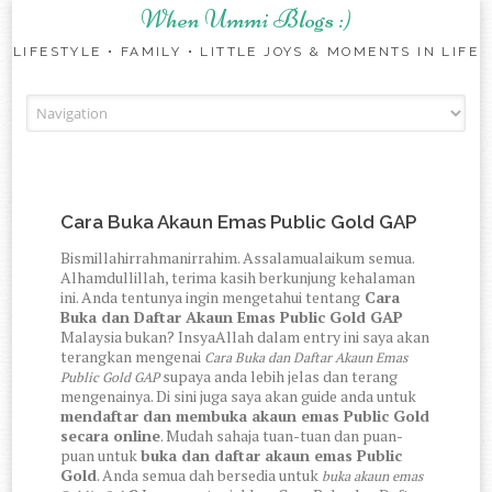
When Ummi Blogs :)
LIFESTYLE • FAMILY • LITTLE JOYS & MOMENTS IN LIFE
Skip to content
Cara Buka Akaun Emas Public Gold GAP
Bismillahirrahmanirrahim. Assalamualaikum semua.
Alhamdullillah, terima kasih berkunjung kehalaman
ini. Anda tentunya ingin mengetahui tentang
Cara
Buka dan Daftar Akaun Emas Public Gold GAP
Malaysia bukan? InsyaAllah dalam entry ini saya akan
terangkan mengenai
Cara Buka dan Daftar Akaun Emas
supaya anda lebih jelas dan terang
Public Gold GAP
mengenainya. Di sini juga saya akan guide anda untuk
mendaftar dan membuka akaun emas Public Gold
secara online
. Mudah sahaja tuan-tuan dan puan-
puan untuk
buka dan daftar akaun emas Public
Gold
. Anda semua dah bersedia untuk
buka akaun emas