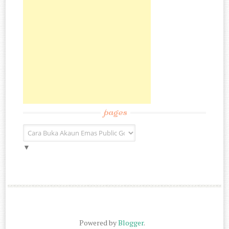
pages
▼
Powered by
Blogger
.