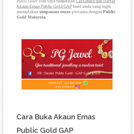
? Jom saya tunjukkan
Cara Buka dan Daftar
Public Gold
Akaun Emas Public Gold GAP
buat anda yang ingin
memulakan
simpanan emas
pertama dengan
Public
Gold Malaysia.
Cara Buka Akaun Emas
Public Gold GAP