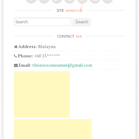
search
SITE
Search for:
us
CONTACT
Address:
Malaysia
Phone:
+60 13 *** ***
Email:
theawesomeummi@gmail.com