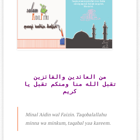
من العائدين والفائزين
ﺗﻘﺒﻞ ﺍﻟﻠﻪ ﻣﻨﺎ ﻭﻣﻨﻜﻢ ﺗﻘﺒﻞ ﻳﺎ
ﻛﺮﻳﻢ
Minal 'Aidin wal Faizin. Taqobalallahu
minna wa minkum, taqabal yaa kareem.