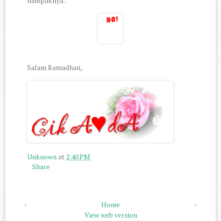
nampaknya..
Salam Ramadhan,
Unknown
at
2:40 PM
Share
‹
Home
›
View web version