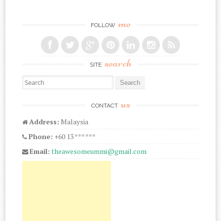
me
FOLLOW
search
SITE
Search for:
us
CONTACT
Address:
Malaysia
Phone:
+60 13 *** ***
Email:
theawesomeummi@gmail.com