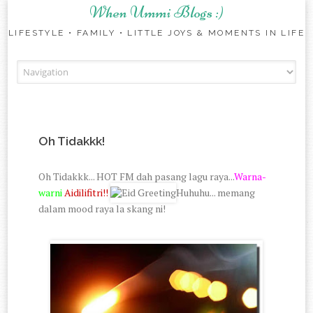
When Ummi Blogs :)
LIFESTYLE • FAMILY • LITTLE JOYS & MOMENTS IN LIFE
Skip to content
Oh Tidakkk!
Oh Tidakkk... HOT FM dah pasang lagu raya...
Warna-
warni
Aidilifitri!!
Huhuhu... memang
dalam mood raya la skang ni!