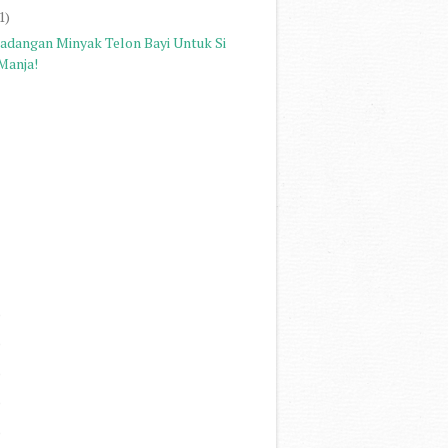
1)
Cadangan Minyak Telon Bayi Untuk Si
Manja!
)
)
)
)
)