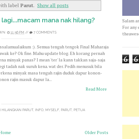
ith label
Parut
.
Show all posts
 lagi...macam mana nak hilang?
Salam a
For any 
WN
11:56 PM
//
7 COMMENTS
theawe
ssalamualaikum :) . Semua tengah tengok Final Maharaja
awak ke? Ok fine. Mahu update blog. Eh korang pernah
6
6
ena minyak panas? I mean 'ter' la kann takkan saja-saja
egi tadah nak suruh kena. wat der. Pedih menusuk bila
erkena minyak masa tengah rajin duduk dapur konon-
onon rajin masuk dapur la...
Read More
N
HILANGKAN PARUT
,
INFO
,
MYSELF
,
PARUT
,
PETUA
Home
Older Posts