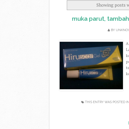
Showing posts w
muka parut, tambah
BY
UNKNO
A
L
k
p
t
k
THIS ENTRY WAS POSTED I