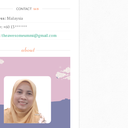
us
CONTACT
ss:
Malaysia
:
+60 13 *** ***
:
theawesomeummi@gmail.com
about