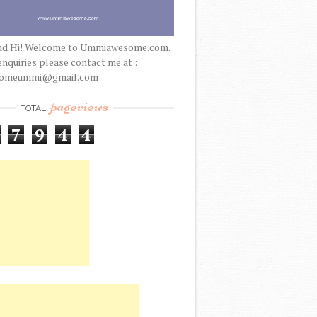
nd Hi! Welcome to Ummiawesome.com.
enquiries please contact me at :
someummi@gmail.com
pageviews
TOTAL
7
9
4
4