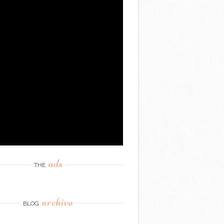
ads
THE
archive
BLOG