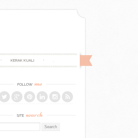
KERAK KUALI
.
me
FOLLOW
search
SITE
r: