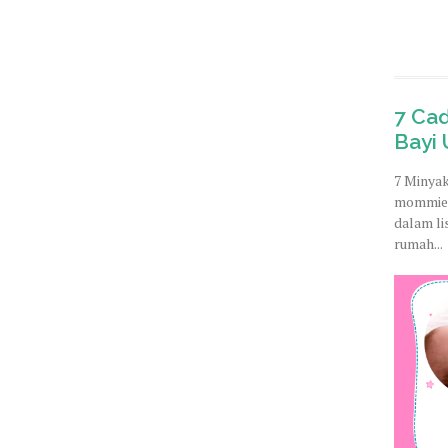
7 Ca
Bayi 
7 Minyak
mommies
dalam li
rumah...