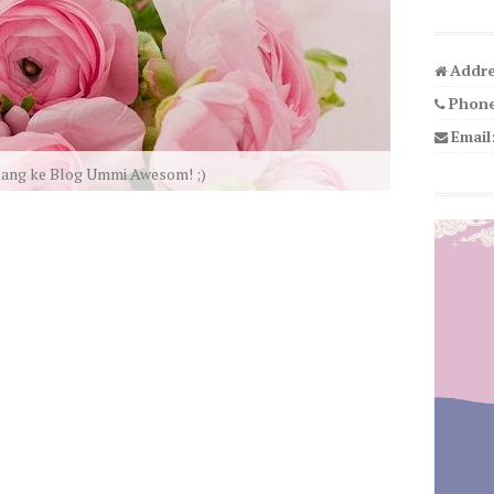
Addre
Phone
Email
We LOVE U!