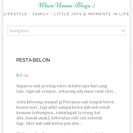
When Ummi Blogs :)
LIFESTYLE • FAMILY • LITTLE JOYS & MOMENTS IN LIFE
Skip to content
PESTA BELON
S
a
l
a
m..
Suppose nak posting entry ni beberapa hari yang
lalu...tapi tak sempat...sekarang ada mase curik cket...
Aritu kitorang sempat gi Putrajaya nak tengok belon
konon nyer...tapi alih2 sampai belon dah nek entah
kemane terbangnya...ramai jugak la orang kat
situ...bawak anak2..kebetulan still cuti sekolah
lagi...tiket nak naik belon pun abis...