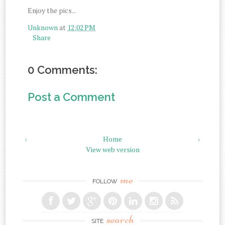
Enjoy the pics...
Unknown
at
12:02 PM
Share
0 Comments:
Post a Comment
‹
Home
›
View web version
me
FOLLOW
search
SITE