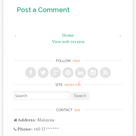
Post a Comment
‹
Home
›
View web version
me
FOLLOW
search
SITE
Search for:
us
CONTACT
Address:
Malaysia
Phone:
+60 13 *** ***