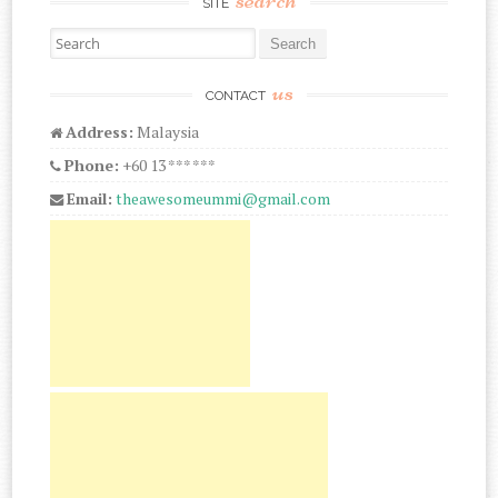
SITE
Search for:
us
CONTACT
Address:
Malaysia
Phone:
+60 13 *** ***
Email:
theawesomeummi@gmail.com