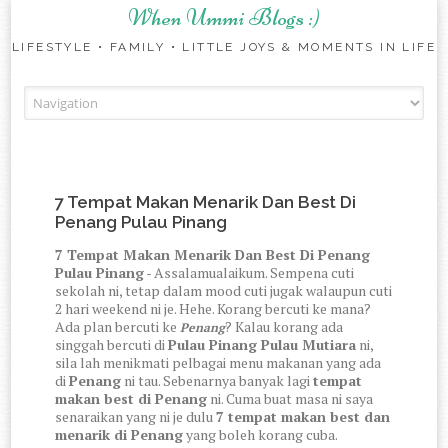
When Ummi Blogs :)
LIFESTYLE • FAMILY • LITTLE JOYS & MOMENTS IN LIFE
Skip to content
7 Tempat Makan Menarik Dan Best Di
Penang Pulau Pinang
7 Tempat Makan Menarik Dan Best Di Penang
Pulau Pinang
- Assalamualaikum. Sempena cuti
sekolah ni, tetap dalam mood cuti jugak walaupun cuti
2 hari weekend ni je. Hehe. Korang bercuti ke mana?
Ada plan bercuti ke
? Kalau korang ada
Penang
singgah bercuti di
Pulau Pinang Pulau Mutiara
ni,
sila lah menikmati pelbagai menu makanan yang ada
di
Penang
ni tau. Sebenarnya banyak lagi
tempat
makan best di Penang
ni. Cuma buat masa ni saya
senaraikan yang ni je dulu
7 tempat makan best dan
menarik di Penang
yang boleh korang cuba.